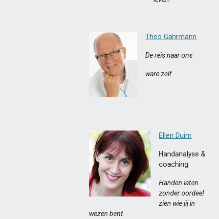
Theo Gahrmann
De reis naar ons
ware zelf.
Ellen Duim
Handanalyse &
coaching
Handen laten
zonder oordeel
zien wie jij in
wezen bent.