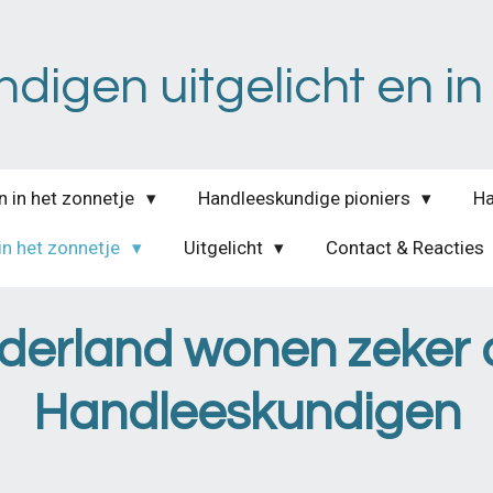
igen uitgelicht en in
n in het zonnetje
Handleeskundige pioniers
Ha
in het zonnetje
Uitgelicht
Contact & Reacties
derland wonen zeker 
Handleeskundigen