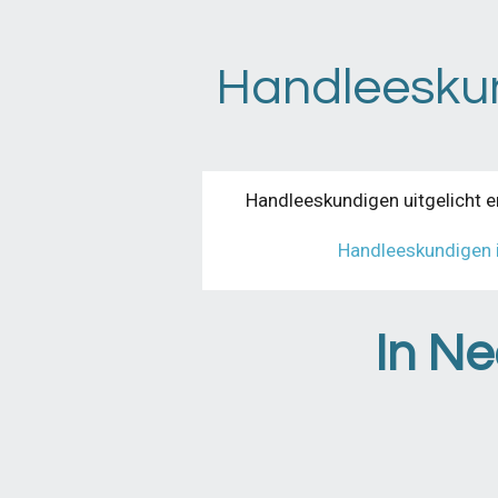
Ga
direct
Handleeskund
naar
de
hoofdinhoud
Handleeskundigen uitgelicht e
Handleeskundigen 
In Ne