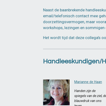
Naast de baanbrekende handleeskun
email/telefonisch contact mee geha
doorzettingsvermogen, maar vooral 
workshops, lezingen en sommigen 
Het wordt tijd dat deze collega's o
Handleeskundigen/Ha
Marianne de Haan
Handen zijn de
spiegels
van
de ziel, d
blauwdruk
van
ons
leven.