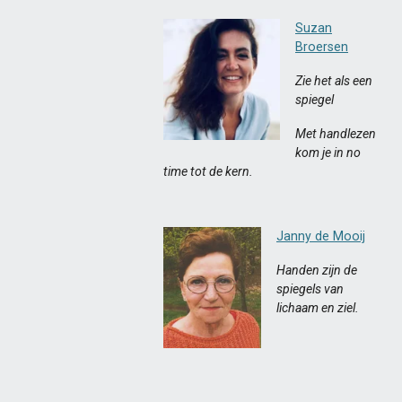
Suzan
Broersen
Zie het als een
spiegel
Met handlezen
kom je in no
time tot de kern.
Janny de Mooij
Handen zijn de
spiegels van
lichaam en ziel.