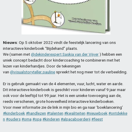
Nieuws
: Op 5 oktober 2022 vindt de feestelijk lancering van ons
interactieve kinderboek “Bijdehand” plaats.
We (samen met
@dekinderexpert Saskia van der Vijver
) hebben een
uniek concept bedacht door kindercoaching te combineren met het
lezen van kinderhandjes. Door de tekeningen
van
@visualstoryteller.pauline
spreekt het nog meer tot de verbeelding.
Er is gebruik gemaakt van de 4 elementen, vuur, lucht, water en aarde.
Dit interactieve kinderboek is geschikt voor kinderen vanaf 9 jaar maar
ook voor de leeftijd tot 99 jaar. Het is een unieke toevoeging aan de,
reeds verschenen, grote hoeveelheid interactieve kinderboeken.
Voor meer informatie zie de link in mijn bio en ga naar ‘boeklancering’
#kinderboek
#handlezen
#talenten
#kwaliteiten
#nieuwboek
#ontdekke
n
#ouders
#oma
#opa
#kinderen
#alpacaboerderij
#feest