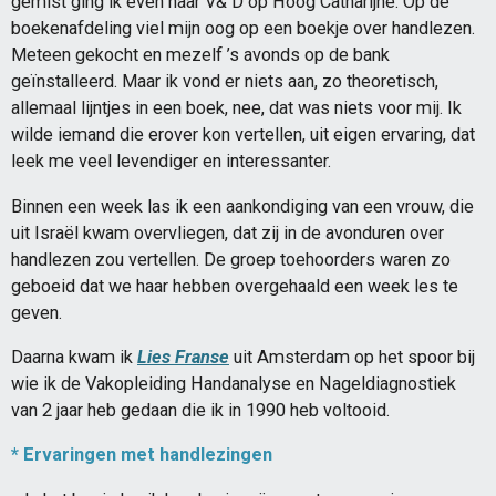
gemist ging ik even naar V& D op Hoog Catharijne. Op de
boekenafdeling viel mijn oog op een boekje over handlezen.
Meteen gekocht en mezelf ’s avonds op de bank
geïnstalleerd. Maar ik vond er niets aan, zo theoretisch,
allemaal lijntjes in een boek, nee, dat was niets voor mij. Ik
wilde iemand die erover kon vertellen, uit eigen ervaring, dat
leek me veel levendiger en interessanter.
Binnen een week las ik een aankondiging van een vrouw, die
uit Israël kwam overvliegen, dat zij in de avonduren over
handlezen zou vertellen. De groep toehoorders waren zo
geboeid dat we haar hebben overgehaald een week les te
geven.
Daarna kwam ik
Lies Franse
uit Amsterdam op het spoor bij
wie ik de Vakopleiding Handanalyse en Nageldiagnostiek
van 2 jaar heb gedaan die ik in 1990 heb voltooid.
* Ervaringen met handlezingen