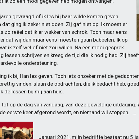
dat ik zo een mooi gegeven heb mogen ontvangen.
jaren gevraagd of ik les bij haar wilde komen geven.
dat ging ik zeker niet doen. Zij gaf niet op. Ik moest er
 zo reëel dat ik er wakker van schrok. Toch maar eens
 zei dat wij dan maar eens moesten gaan babbelen. Ik op
at ik zelf wel of niet zou willen. Na een mooi gesprek
g lessen schrijven en kreeg de tijd die ik nodig had. Zij hee
waardevolle ondersteuning.
ng ik bij Han les geven. Toch iets onzeker met de gedachten;
prettig vinden, slaan de opdrachten, die ik bedacht heb, go
k de lessen bij mij aan huis.
et tot op de dag van vandaag, van deze geweldige uitdaging.
r de eerste keer afgerond wordt, en niemand wil stoppen…….
Januari 2021, mijn bedrijfje bestaat nu 5 jaa