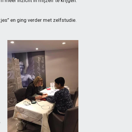
 meer inzicht in mijzelf te krijgen.
tjes” en ging verder met zelfstudie.
e