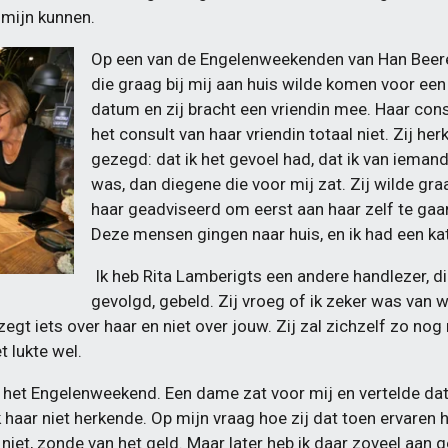
 mijn kunnen.
Op een van de Engelenweekenden van Han Beere
die graag bij mij aan huis wilde komen voor een 
datum en zij bracht een vriendin mee. Haar cons
het consult van haar vriendin totaal niet. Zij her
gezegd: dat ik het gevoel had, dat ik van ieman
was, dan diegene die voor mij zat. Zij wilde gr
haar geadviseerd om eerst aan haar zelf te gaa
Deze mensen gingen naar huis, en ik had een kat
Ik heb Rita Lamberigts een andere handlezer, di
gevolgd, gebeld. Zij vroeg of ik zeker was van 
t zegt iets over haar en niet over jouw. Zij zal zichzelf zo nog
t lukte wel.
op het Engelenweekend. Een dame zat voor mij en vertelde dat 
k haar niet herkende. Op mijn vraag hoe zij dat toen ervaren ha
l niet, zonde van het geld. Maar later heb ik daar zoveel aan