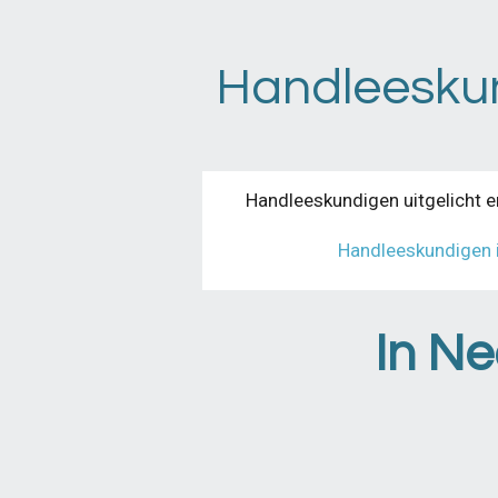
Ga
direct
Handleeskund
naar
de
hoofdinhoud
Handleeskundigen uitgelicht e
Handleeskundigen 
In Ne