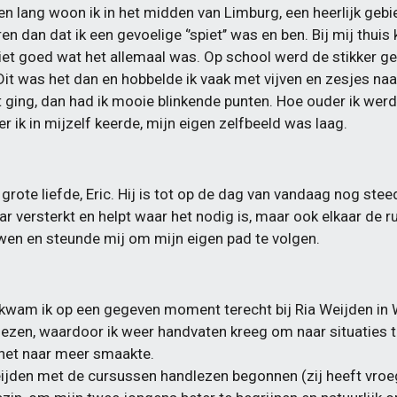
ven lang woon ik in het midden van Limburg, een heerlijk gebi
en dan dat ik een gevoelige ‘’spiet’’ was en ben. Bij mij thui
iet goed wat het allemaal was. Op school werd de stikker gepla
 Dit was het dan en hobbelde ik vaak met vijven en zesjes naa
it ging, dan had ik mooie blinkende punten. Hoe ouder ik werd
r ik in mijzelf keerde, mijn eigen zelfbeeld was laag.
 grote liefde, Eric. Hij is tot op de dag van vandaag nog ste
ar versterkt en helpt waar het nodig is, maar ook elkaar de ru
uwen en steunde mij om mijn eigen pad te volgen.
t kwam ik op een gegeven moment terecht bij Ria Weijden in 
lezen, waardoor ik weer handvaten kreeg om naar situaties t
 het naar meer smaakte.
eijden met de cursussen handlezen begonnen (zij heeft vro