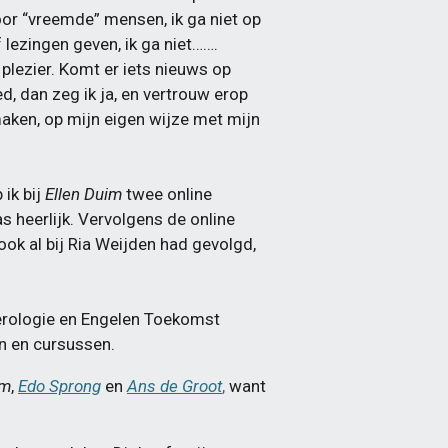
oor “vreemde” mensen, ik ga niet op
 lezingen geven, ik ga niet…….
 plezier. Komt er iets nieuws op
ed, dan zeg ik ja, en vertrouw erop
aken, op mijn eigen wijze met mijn
 ik bij
Ellen Duim
twee online
s heerlijk. Vervolgens de online
ook al bij Ria Weijden had gevolgd,
umerologie en Engelen Toekomst
n en cursussen.
im
,
Edo Sprong
en
Ans de Groot
,
want