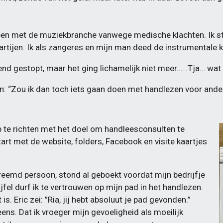
pen met de muziekbranche vanwege medische klachten. Ik 
rtijen. Ik als zangeres en mijn man deed de instrumentale k
ijvend gestopt, maar het ging lichamelijk niet meer……
Tja… wat 
en: “Zou ik dan toch iets gaan doen met handlezen voor an
p te richten met het doel om handleesconsulten te
tart met de website, folders, Facebook en visite kaartjes
vreemd persoon, stond al geboekt voordat mijn bedrijfje
ijfel durf ik te vertrouwen op mijn pad in het handlezen.
s. Eric zei: ”Ria, jij hebt absoluut je pad gevonden.”
ens. Dat ik vroeger mijn gevoeligheid als moeilijk