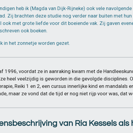
digen heb ik (Magda van Dijk-Rijneke) ook vele navolgend
d. Zij brachten deze studie nog verder naar buiten met hun
ook met grote liefde voor dit boeiende vak. Zij gaven even
schreven ook boeken.
ok in het zonnetje worden gezet.
af 1996, voordat ze in aanraking kwam met de Handleeskunde
 ze heel veelzijdig is geworden in die gevolgde disciplines
rapie, Reiki 1 en 2, een cursus innerlijke kind en mandala's e
nde, maar ze vond dat de tijd er nog niet rijp voor was, dat
vensbeschrijving van
Ria Kessels al