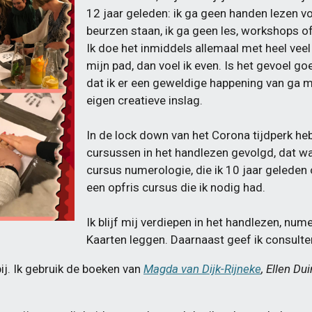
12 jaar geleden: ik ga geen handen lezen v
beurzen staan, ik ga geen les, workshops of
Ik doe het inmiddels allemaal met heel veel
mijn pad, dan voel ik even. Is het gevoel go
dat ik er een geweldige happening van ga m
eigen creatieve inslag.
In de lock down van het Corona tijdperk heb
cursussen in het handlezen gevolgd, dat wa
cursus numerologie, die ik 10 jaar geleden 
een opfris cursus die ik nodig had.
Ik blijf mij verdiepen in het handlezen, n
Kaarten leggen. Daarnaast geef ik consulte
bij. Ik gebruik de boeken van
Magda van Dijk-Rijneke
,
Ellen Du