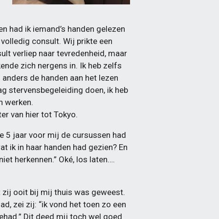
n had ik iemand’s handen gelezen
volledig consult. Wij prikte een
ult verliep naar tevredenheid, maar
kende zich nergens in. Ik heb zelfs
d anders de handen aan het lezen
aag stervensbegeleiding doen, ik heb
n werken.
er van hier tot Tokyo.
e 5 jaar voor mij de cursussen had
wat ik in haar handen had gezien? En
 niet herkennen.” Oké, los laten….
zij ooit bij mij thuis was geweest.
d, zei zij: “ik vond het toen zo een
 gehad.” Dit deed mij toch wel goed