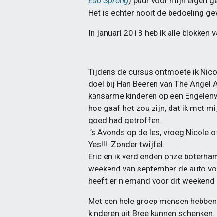
Edo Sprong
) puur voor mijn eigen ge
Het is echter nooit de bedoeling 
In januari 2013 heb ik alle blokken 
Tijdens de cursus ontmoete ik Nicol
doel bij Han Beeren van The Angel
kansarme kinderen op een Engelenw
hoe gaaf het zou zijn, dat ik met m
goed had getroffen.
’s Avonds op de les, vroeg Nicole o
Yes!!!! Zonder twijfel.
Eric en ik verdienden onze boterham
weekend van september de auto voor
heeft er niemand voor dit weekend g
Met een hele groep mensen hebben w
kinderen uit Bree kunnen schenken. 