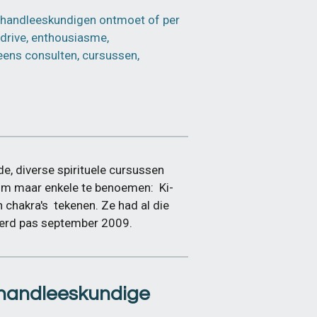
e handleeskundigen ontmoet of per
 drive, enthousiasme,
eens consulten, cursussen,
, diverse spirituele cursussen
. Om maar enkele te benoemen:
Ki-
n chakra's tekenen. Ze had al die
 werd pas september 2009.
s handleeskundige