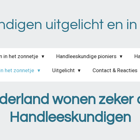
igen uitgelicht en in
n in het zonnetje
Handleeskundige pioniers
Ha
in het zonnetje
Uitgelicht
Contact & Reacties
derland wonen zeker 
Handleeskundigen