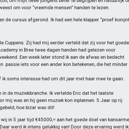
zin, om mijn twee jongens beter te begrijpen en natuurlijk om
geweest om voor “vreemde mensen” handen te lezen.
van de cursus afgerond. Ik had een hele klapper “proef konijn
e Cuppens. Zij had mij eerder verteld dat zij voor het goede
 Academy in Bree twee dagen handen had gelezen voor
eekend. Een week later stond ik aan de afwas en bedacht
ijn passie iets voor een ander kon betekenen, die het minder
f ik soms interesse had om dit jaar met haar mee te gaan.
 in de muziekbranche. Ik vertelde Eric dat het laatste
 mij was en hij geen muziek kon inplannen. 5 Jaar op rij
ebeld, hoe bizar was dit!
ij in 5 jaar tijd €45000,= aan het goede doel van kansarm
Daar werd ik intens gelukkig van! Door deze ervaring werd ik