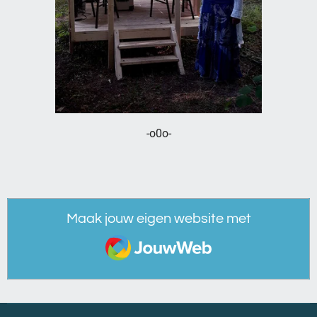
-o0o-
Maak jouw eigen website met
JouwWeb