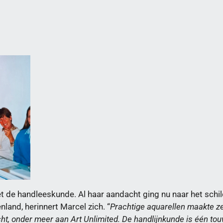
t de handleeskunde. Al haar aandacht ging nu naar het schi
land, herinnert Marcel zich. “
Prachtige aquarellen maakte z
cht, onder meer aan Art Unlimited. De handlijnkunde is één t