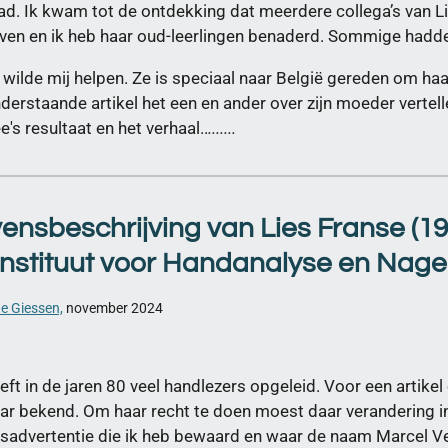
d. Ik kwam tot de ontdekking dat meerdere collega’s van L
ijven en ik heb haar oud-leerlingen benaderd. Sommige hadde
wilde mij helpen. Ze is speciaal naar België gereden om ha
derstaande artikel het een en ander over zijn moeder vertelle
's resultaat en het verhaal..
.......
vensbeschrijving van Lies Franse (19
Instituut voor Handanalyse en Nage
e Giessen,
november 2024
eft in de jaren 80 veel handlezers opgeleid. Voor een artike
aar bekend. Om haar recht te doen moest daar verandering i
advertentie die ik heb bewaard en waar de naam Marcel Veel