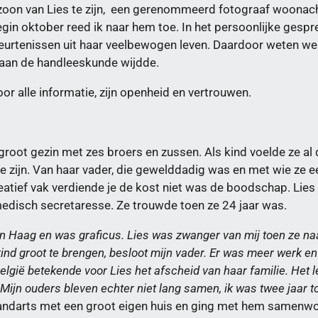
oon van Lies te zijn, een gerenommeerd fotograaf woonacht
gin oktober reed ik naar hem toe. In het persoonlijke gespr
beurtenissen uit haar veelbewogen leven. Daardoor weten we
f aan de handleeskunde wijdde.
oor alle informatie, zijn openheid en vertrouwen.
groot gezin met zes broers en zussen. Als kind voelde ze al
e zijn. Van haar vader, die gewelddadig was en met wie ze ee
reatief vak verdiende je de kost niet was de boodschap. Lies 
edisch secretaresse. Ze trouwde toen ze 24 jaar was.
n Haag en was graficus. Lies was zwanger van mij toen ze na
d groot te brengen, besloot mijn vader. Er was meer werk en
elgië betekende voor Lies het afscheid van haar familie. Het
 Mijn ouders bleven echter niet lang samen, ik was twee jaar 
andarts met een groot eigen huis en ging met hem samenwo