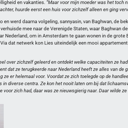
lligheid en vakanties.
“Maar voor mijn moeder was het toch ni
j achter, huurde eerst een huis voor zichzelf alleen en ging ver
ico en werd daarna volgeling, sannyasin, van Baghwan, de be
 en verhuisde mee naar de Verenigde Staten, waar Baghwa
 naar Nederland, om in Amsterdam te gaan wonen in de gro
ia dat netwerk kon Lies uiteindelijk een mooi appartement
el over zichzelf geleerd en ontdekt welke capaciteiten ze had. 
nt dat ze terugkeerde naar Nederland heeft ze alles van de g
ging ze er helemaal voor. Voordat ze zich toelegde op de hand
in diverse centra. Ze kon het nooit laten om bij dat lichaam
e voor zich had, daar was ze nieuwsgierig naar. Daar wilde ze 