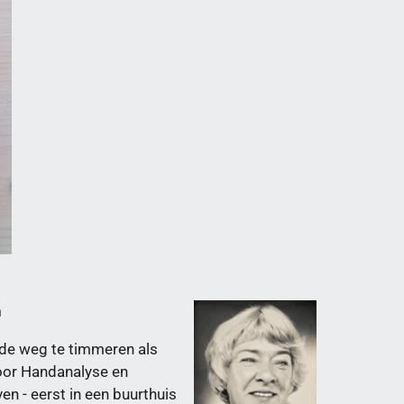
n
de weg te timmeren als
 voor Handanalyse en
n - eerst in een buurthuis