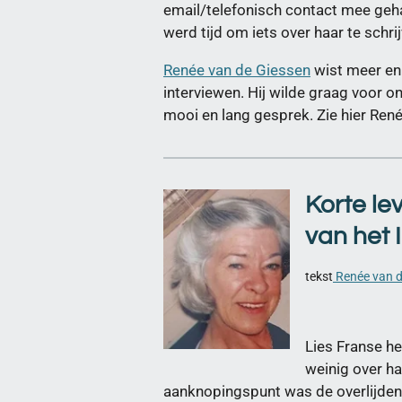
email/telefonisch contact mee geha
werd tijd om iets over haar te schr
Renée van de Giessen
wist meer en 
interviewen. Hij wilde graag voor on
mooi en lang gesprek. Zie hier Renée
Korte le
van het 
tekst
Renée van d
Lies Franse he
weinig over h
aanknopingspunt was de overlijdens