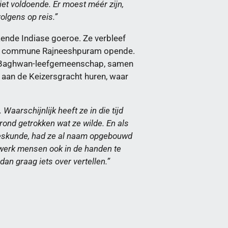
et voldoende. Er moest méér zijn,
volgens op reis.”
kende Indiase goeroe. Ze verbleef
n de commune Rajneeshpuram opende.
te Baghwan-leefgemeenschap, samen
 aan de Keizersgracht huren, waar
Waarschijnlijk heeft ze in die tijd
rond getrokken wat ze wilde. En als
leeskunde, had ze al naam opgebouwd
swerk mensen ook in de handen te
dan graag iets over vertellen.”