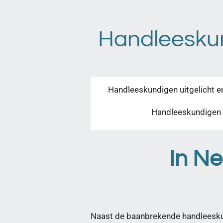
Ga
direct
Handleeskund
naar
de
hoofdinhoud
Handleeskundigen uitgelicht en
Handleeskundigen 
In Ne
Naast de baanbrekende handleeskun