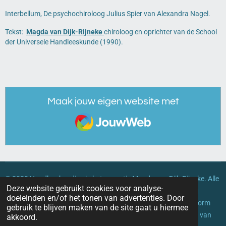
Interbellum, De psychochiroloog Julius Spier van Alexandra Nagel.
Tekst:
Magda van Dijk-Rijneke
chiroloog en oprichter van de School
der Universele Handleeskunde (1990).
Maak jouw eigen website met
JouwWeb
© 2020 Handleeskundige in het zonnetje
Magda van Dijk-Rijneke. Alle
Deze website gebruikt cookies voor analyse-
rechten voorbehouden. Geen enkel deel van dit document mag
doeleinden en/of het tonen van advertenties. Door
worden verveelvoudigd, gekopieerd of overgedragen in enige vorm
gebruik te blijven maken van de site gaat u hiermee
zonder de voorafgaande schriftelijke toestemming van Magda van
akkoord.