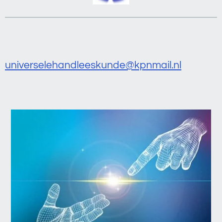
universelehandleeskunde@kpnmail.nl