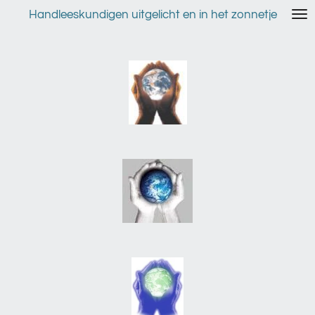
Ga
Handleeskundigen uitgelicht en in het zonnetje
direct
naar
de
hoofdinhoud