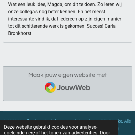
Wat een leuk idee, Magda, om dit te doen. Zo leren wij
onze collega's nog beter kennen. En het meest
interessante vind ik, dat iedereen op zijn eigen manier
tot dit schitterende werk is gekomen. Succes! Carla
Bronkhorst
Maak jouw eigen website met
JouwWeb
© 2020 Handleeskundige in het zonnetje
Magda van Dijk-Rijneke. Alle
Deze website gebruikt cookies voor analyse-
rechten voorbehouden. Geen enkel deel van dit document mag
doeleinden en/of het tonen van advertenties. Door