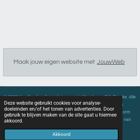
Maak jouw eigen website met
JouwWeb
© 2020 Handleeskundige in het zonnetje
Magda van Dijk-Rijneke. Alle
Deze website gebruikt cookies voor analyse-
rechten voorbehouden. Geen enkel deel van dit document mag
doeleinden en/of het tonen van advertenties. Door
worden verveelvoudigd, gekopieerd of overgedragen in enige vorm
gebruik te blijven maken van de site gaat u hiermee
zonder de voorafgaande schriftelijke toestemming van Magda van
akkoord.
Dijk-Rijneke
Akkoord
Powered by
JouwWeb