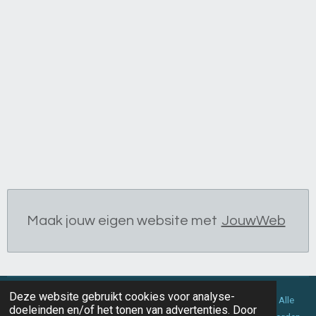
Maak jouw eigen website met
JouwWeb
Deze website gebruikt cookies voor analyse-
© 2020 Handleeskundige in het zonnetje
Magda van Dijk-Rijneke. Alle
doeleinden en/of het tonen van advertenties. Door