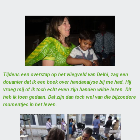
Tijdens een overstap op het vliegveld van Delhi, zag een
douanier dat ik een boek over handanalyse bij me had. Hij
vroeg mij of ik toch echt even zijn handen wilde lezen. Dit
heb ik toen gedaan. Dat zijn dan toch wel van die bijzondere
momentjes in het leven.