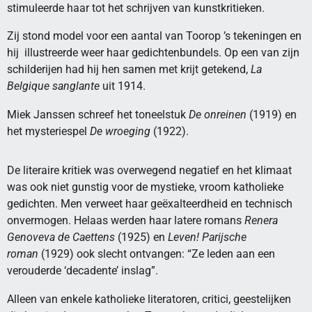
stimuleerde haar tot het schrijven van kunstkritieken.
Zij stond model voor een aantal van Toorop ’s tekeningen en
hij illustreerde weer haar gedichtenbundels. Op een van zijn
schilderijen had hij hen samen met krijt getekend,
La
Belgique sanglante
uit 1914.
Miek Janssen schreef het toneelstuk
De onreinen
(1919) en
het mysteriespel
De wroeging
(1922).
De literaire kritiek was overwegend negatief en het klimaat
was ook niet gunstig voor de mystieke, vroom katholieke
gedichten. Men verweet haar geëxalteerdheid en technisch
onvermogen. Helaas werden haar latere romans
Renera
Genoveva de Caettens
(1925) en
Leven! Parijsche
roman
(1929) ook slecht ontvangen: “Ze leden aan een
verouderde ‘decadente’ inslag”.
Alleen van enkele katholieke literatoren, critici, geestelijken