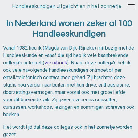
Ga
Handleeskundigen uitgelicht en in het zonnetje
direct
naar
In Nederland wonen zeker al 100
de
Handleeskundigen
hoofdinhoud
Vanaf 1982 hou ik (Magda van Dijk-Rijneke) mij bezig met de
Handleeskunde en vanaf die tijd heb ik vele baanbrekende
collega's ontmoet (
zie rubriek
). N
aast deze collega's heb ik
ook vele navolgende handleeskundigen ontmoet of per
email/telefonisch contact mee gehad. Zij brachten deze
studie nog verder naar buiten met hun drive, enthousiasme,
doorzettingsvermogen, maar vooral ook met grote liefde
voor dit boeiende vak. Zij gaven eveneens consulten,
cursussen, workshops, lezingen en sommigen schreven ook
boeken.
Het wordt tijd dat deze collega's ook in het zonnetje worden
gezet.