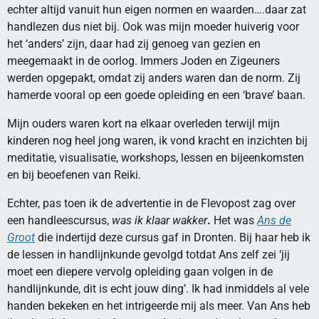
echter altijd vanuit hun eigen normen en waarden….daar zat
handlezen dus niet bij. Ook was mijn moeder huiverig voor
het ‘anders’ zijn, daar had zij genoeg van gezien en
meegemaakt in de oorlog. Immers Joden en Zigeuners
werden opgepakt, omdat zij anders waren dan de norm. Zij
hamerde vooral op een goede opleiding en een ‘brave’ baan.
Mijn ouders waren kort na elkaar overleden terwijl mijn
kinderen nog heel jong waren, ik vond kracht en inzichten bij
meditatie, visualisatie, workshops, lessen en bijeenkomsten
en bij beoefenen van Reiki.
Echter, pas toen ik de advertentie in de Flevopost zag over
een handleescursus,
was ik klaar wakker
.
Het was
Ans de
Groot
die indertijd deze cursus gaf in Dronten. Bij haar heb ik
de lessen in handlijnkunde gevolgd totdat Ans zelf zei ‘jij
moet een diepere vervolg opleiding gaan volgen in de
handlijnkunde, dit is echt jouw ding’. Ik had inmiddels al vele
handen bekeken en het intrigeerde mij als meer. Van Ans heb