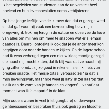
ik het begeleiden van studenten aan de universiteit heel
boeiend en hun levensbesluiten soms verbijsterend…
Op hele jonge leeftijd voelde ik meer dan dat er gezegd werd
en dat gaf voor mij vaak een bevreemding t.o.v. mijn
omgeving, ik trok mij terug in de natuur en observeerde liever
van alles om mij hen om meer te snappen wat er allemaal
gaande is. Daarbij ontdekte ik ook dat je de ander meer kon
begrijpen door naar de handen te kijken. Op de lagere school
had ik eens verheugd tegen een nieuw klasgenootje gezegd,
die naast mij mocht zitten, dat ik blij was dat ze naast mij
ging zitten omdat zij zo goed in rekenen is en ik niets van
breuken snapte. Het meisje totaal verbaasd zei ‘ ja dat is
mijn lievelingsvak, maar hoe weet jij dat?’ ik zei daarop ‘dat
zie ik aan de vorm van je handen en vingers’…..vanaf dat
moment was ik ‘die aparte’ in de klas.
Mijn ouders waren in veel (niet gangbare) onderwerpen
geïnteresseerd en bespraken thuis ook gedrag en filosofie