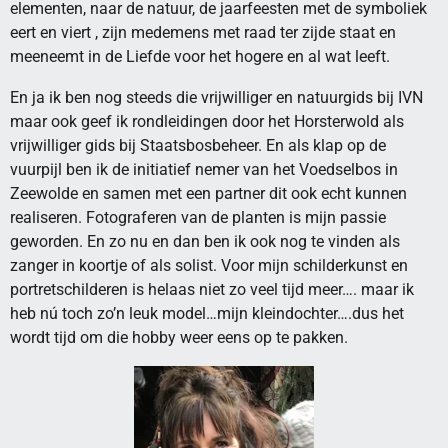
elementen, naar de natuur, de jaarfeesten met de symboliek
eert en viert , zijn medemens met raad ter zijde staat en
meeneemt in de Liefde voor het hogere en al wat leeft.
En ja ik ben nog steeds die vrijwilliger en natuurgids bij IVN
maar ook geef ik rondleidingen door het Horsterwold als
vrijwilliger gids bij Staatsbosbeheer. En als klap op de
vuurpijl ben ik de initiatief nemer van het Voedselbos in
Zeewolde en samen met een partner dit ook echt kunnen
realiseren. Fotograferen van de planten is mijn passie
geworden. En zo nu en dan ben ik ook nog te vinden als
zanger in koortje of als solist. Voor mijn schilderkunst en
portretschilderen is helaas niet zo veel tijd meer…. maar ik
heb nú toch zo’n leuk model…mijn kleindochter….dus het
wordt tijd om die hobby weer eens op te pakken.